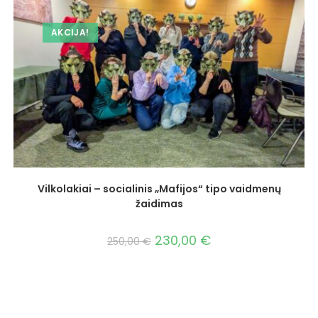
AKCIJA!
Vilkolakiai – socialinis „Mafijos“ tipo vaidmenų
žaidimas
230,00
€
250,00
€