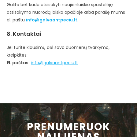
Galite bet kada atsisakyti naujienlaiškio spustelėję
atsisakymo nuorodą laiško apačioje arba parašę mums
el. paštu
info@galvaantpeciu.lt
.
8. Kontaktai
Jei turite klausimų dėl savo duomenų tvarkymo,
kreipkitės:
El. paštas:
info@galvaantpeciu.lt
PRENUMERUOK
NAUJIENAS