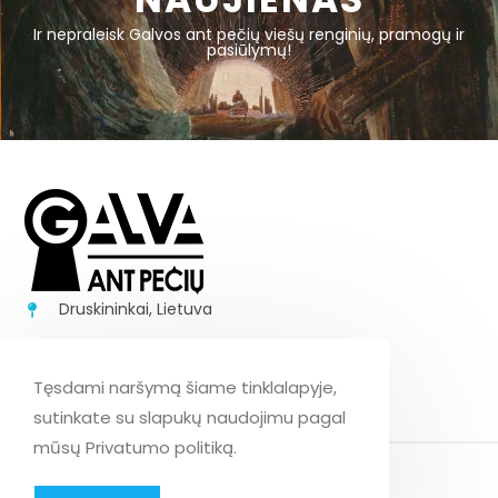
Ir nepraleisk Galvos ant pečių viešų renginių, pramogų ir
pasiūlymų!
Druskininkai, Lietuva
+37062170843
info@galvaantpeciu.lt
Tęsdami naršymą šiame tinklalapyje,
sutinkate su slapukų naudojimu pagal
mūsų Privatumo politiką.
PRIVATUMO POLITIKA