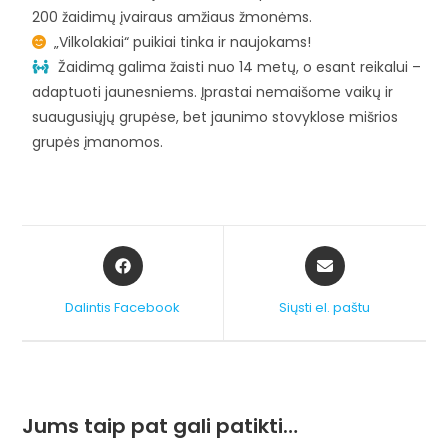
200 žaidimų įvairaus amžiaus žmonėms.
„Vilkolakiai“ puikiai tinka ir naujokams!
Žaidimą galima žaisti nuo 14 metų, o esant reikalui –
adaptuoti jaunesniems. Įprastai nemaišome vaikų ir
suaugusiųjų grupėse, bet jaunimo stovyklose mišrios
grupės įmanomos.
Dalintis Facebook
Siųsti el. paštu
Jums taip pat gali patikti…