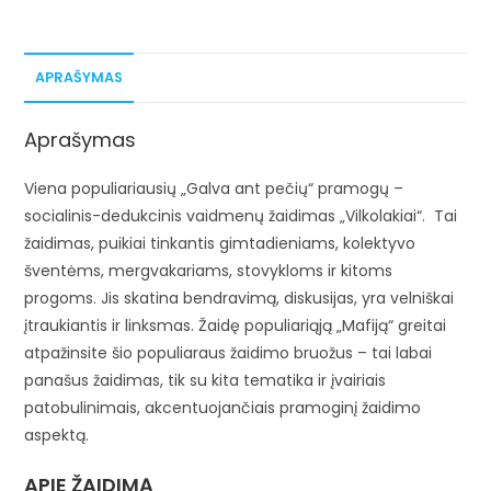
APRAŠYMAS
Aprašymas
Viena populiariausių „Galva ant pečių“ pramogų –
socialinis-dedukcinis vaidmenų žaidimas „Vilkolakiai“. Tai
žaidimas, puikiai tinkantis gimtadieniams, kolektyvo
šventėms, mergvakariams, stovykloms ir kitoms
progoms. Jis skatina bendravimą, diskusijas, yra velniškai
įtraukiantis ir linksmas. Žaidę populiariąją „Mafiją“ greitai
atpažinsite šio populiaraus žaidimo bruožus – tai labai
panašus žaidimas, tik su kita tematika ir įvairiais
patobulinimais, akcentuojančiais pramoginį žaidimo
aspektą.
APIE ŽAIDIMĄ