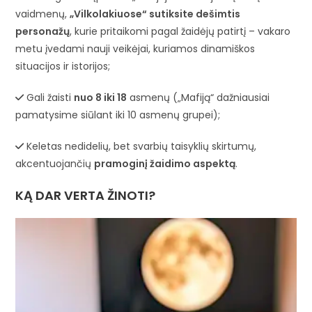
vaidmenų,
„Vilkolakiuose“ sutiksite dešimtis
personažų
, kurie pritaikomi pagal žaidėjų patirtį – vakaro
metu įvedami nauji veikėjai, kuriamos dinamiškos
situacijos ir istorijos;
Gali žaisti
nuo 8 iki 18
asmenų („Mafiją“ dažniausiai
pamatysime siūlant iki 10 asmenų grupei);
Keletas nedidelių, bet svarbių taisyklių skirtumų,
akcentuojančių
pramoginį žaidimo aspektą
.
KĄ DAR VERTA ŽINOTI?