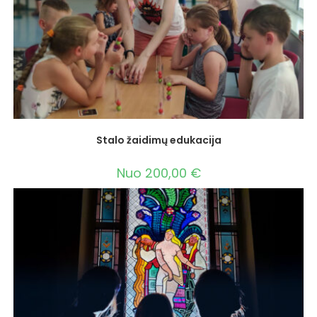
Stalo žaidimų edukacija
Nuo
200,00
€