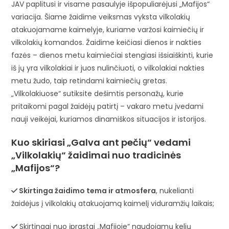
JAV paplitusi ir visame pasaulyje išpopuliarėjusi „Mafijos“
variacija. Šiame žaidime veiksmas vyksta vilkolakių
atakuojamame kaimelyje, kuriame varžosi kaimiečių ir
vilkolakių komandos. Žaidime keičiasi dienos ir nakties
fazės – dienos metu kaimiečiai stengiasi išsiaiškinti, kurie
iš jų yra vilkolakiai ir juos nulinčiuoti, o vilkolakiai nakties
metu žudo, taip retindami kaimiečių gretas.
„Vilkolakiuose“ sutiksite dešimtis personažų, kurie
pritaikomi pagal žaidėjų patirtį – vakaro metu įvedami
nauji veikėjai, kuriamos dinamiškos situacijos ir istorijos.
Kuo skiriasi „Galva ant pečių“ vedami
„Vilkolakių“ žaidimai nuo tradicinės
„Mafijos“?
Skirtinga žaidimo tema ir atmosfera
, nukelianti
žaidėjus į vilkolakių atakuojamą kaimelį viduramžių laikais;
Skirtingai nuo įprastai „Mafijoje“ naudojamų kelių