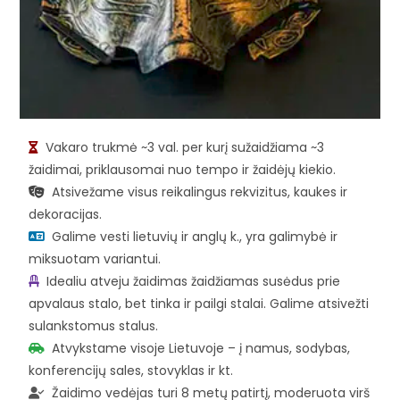
Vakaro trukmė ~3 val. per kurį sužaidžiama ~3
žaidimai, priklausomai nuo tempo ir žaidėjų kiekio.
Atsivežame visus reikalingus rekvizitus, kaukes ir
dekoracijas.
Galime vesti lietuvių ir anglų k., yra galimybė ir
miksuotam variantui.
Idealiu atveju žaidimas žaidžiamas susėdus prie
apvalaus stalo, bet tinka ir pailgi stalai. Galime atsivežti
sulankstomus stalus.
Atvykstame visoje Lietuvoje – į namus, sodybas,
konferencijų sales, stovyklas ir kt.
Žaidimo vedėjas turi 8 metų patirtį, moderuota virš