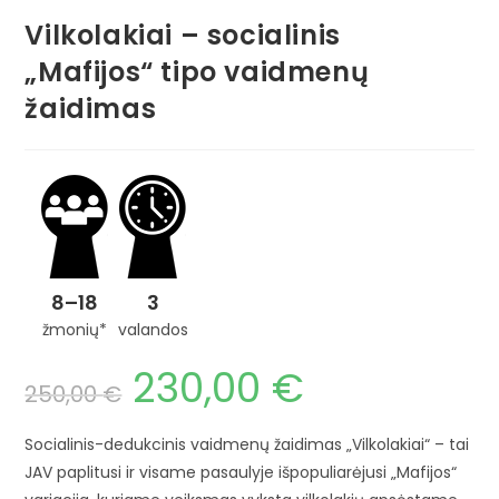
Vilkolakiai – socialinis
„Mafijos“ tipo vaidmenų
žaidimas
8–18
3
žmonių*
valandos
230,00
€
250,00
€
Socialinis-dedukcinis vaidmenų žaidimas „Vilkolakiai“ – tai
JAV paplitusi ir visame pasaulyje išpopuliarėjusi „Mafijos“