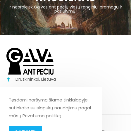
Ir nepraleisk Galvos ant pečių viešų renginių, pramogų ir
pasiūlymų!
Druskininkai, Lietuva
+37062170843
info@galvaantpeciu.lt
Tęsdami naršymą šiame tinklalapyje,
sutinkate su slapukų naudojimu pagal
mūsų Privatumo politiką.
PRIVATUMO POLITIKA