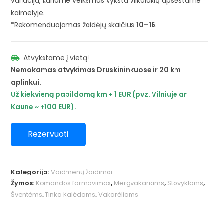
variacija, kuriame veiksmas vyksta vilkolakių apsėstame
kaimelyje.
*Rekomenduojamas žaidėjų skaičius
10–16
.
Atvykstame į vietą!
Nemokamas atvykimas Druskininkuose ir 20 km
aplinkui.
Už kiekvieną papildomą km + 1 EUR (pvz. Vilniuje ar
Kaune ~ +100 EUR).
Rezervuoti
Kategorija:
Vaidmenų žaidimai
Žymos:
Komandos formavimas
,
Mergvakariams
,
Stovykloms
,
Šventėms
,
Tinka Kalėdoms
,
Vakarėliams