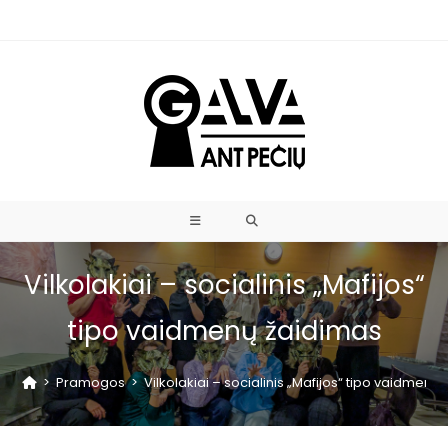
Vilkolakiai – socialinis „Mafijos“
tipo vaidmenų žaidimas
>
Pramogos
>
Vilkolakiai – socialinis „Mafijos“ tipo vaidmenų