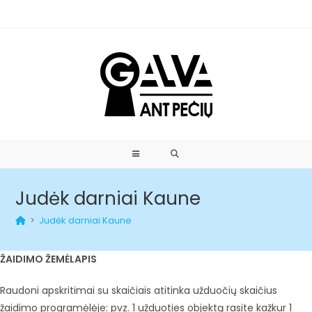
Judėk darniai Kaune
>
Judėk darniai Kaune
ŽAIDIMO ŽEMĖLAPIS
Raudoni apskritimai su skaičiais atitinka užduočių skaičius
žaidimo programėlėje: pvz. 1 užduoties objektą rasite kažkur 1