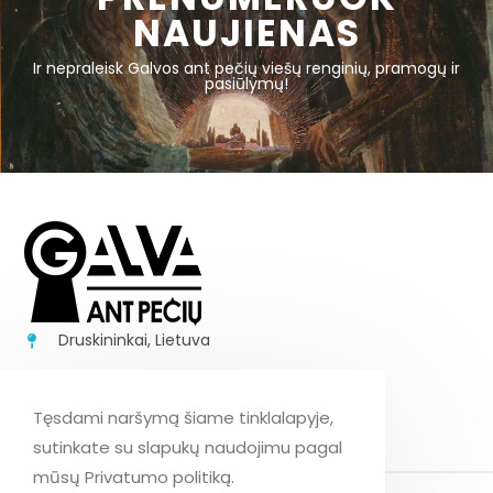
NAUJIENAS
Ir nepraleisk Galvos ant pečių viešų renginių, pramogų ir
pasiūlymų!
Druskininkai, Lietuva
+37062170843
info@galvaantpeciu.lt
Tęsdami naršymą šiame tinklalapyje,
sutinkate su slapukų naudojimu pagal
mūsų Privatumo politiką.