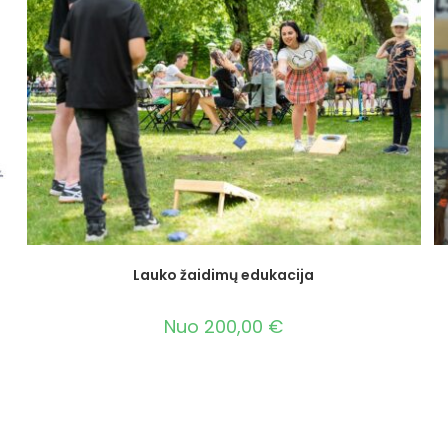
Lauko žaidimų edukacija
Nuo
200,00
€