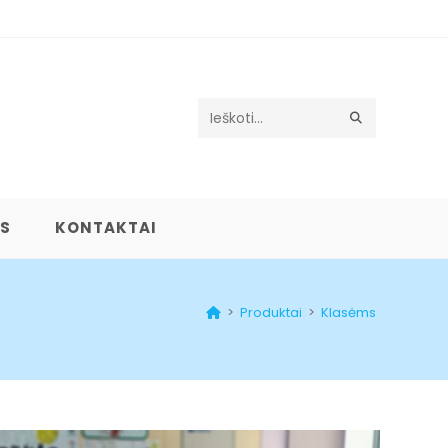
Search
this
website
US
KONTAKTAI
>
Produktai
>
Klasėms