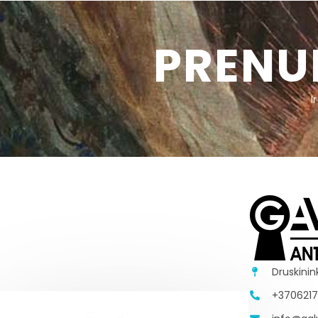
PRENU
I
Druskinin
+370621