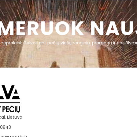
MERUOK NAU
r nepraleisk Galvos ant pečių viešų renginių, pramogų ir pasiūlym
kai, Lietuva
70843