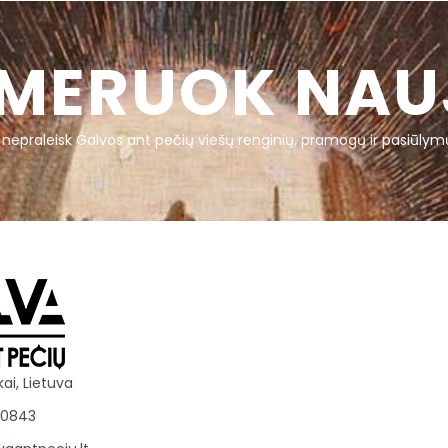
MERUOK NAU
r nepraleisk Galvos ant pečių viešų renginių, pramogų ir pasiūlym
kai, Lietuva
70843