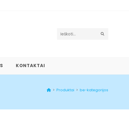
Search
this
website
US
KONTAKTAI
>
Produktai
>
be-kategorijos