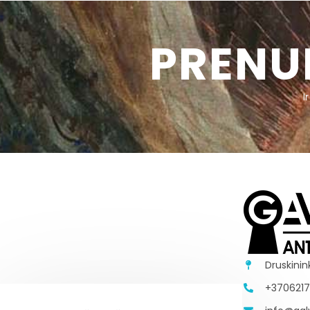
PRENU
I
Druskinin
+370621