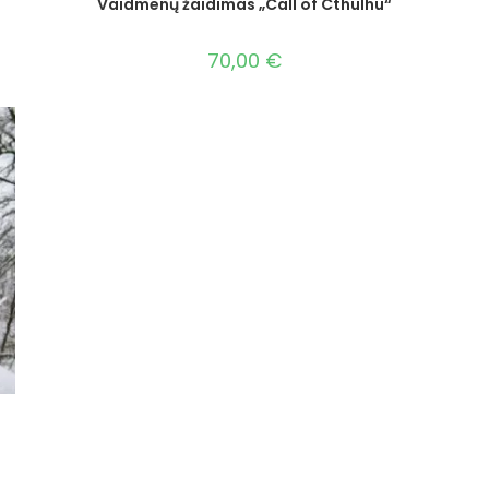
Vaidmenų žaidimas „Call of Cthulhu“
70,00
€