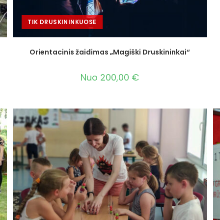
TIK DRUSKININKUOSE
Orientacinis žaidimas „Magiški Druskininkai“
Nuo
200,00
€