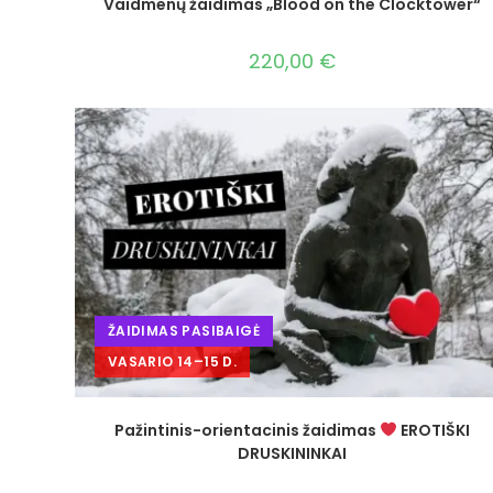
Vaidmenų žaidimas „Blood on the Clocktower“
220,00
€
ŽAIDIMAS PASIBAIGĖ
VASARIO 14–15 D.
Pažintinis-orientacinis žaidimas
EROTIŠKI
DRUSKININKAI