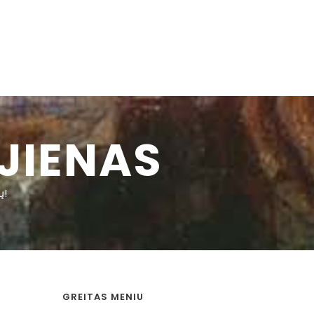
JIENAS
ų!
GREITAS MENIU