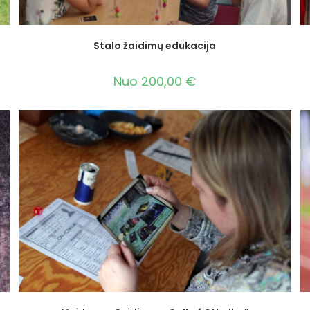
Stalo žaidimų edukacija
Nuo
200,00
€