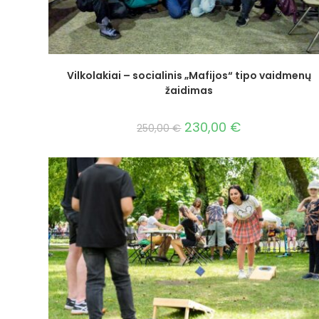
Vilkolakiai – socialinis „Mafijos“ tipo vaidmenų
žaidimas
230,00
€
250,00
€