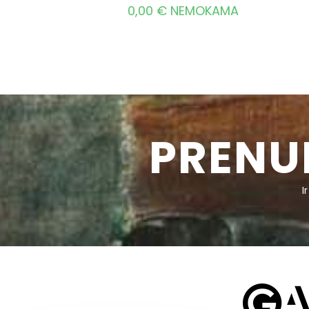
0,00
€
NEMOKAMA
PRENU
I