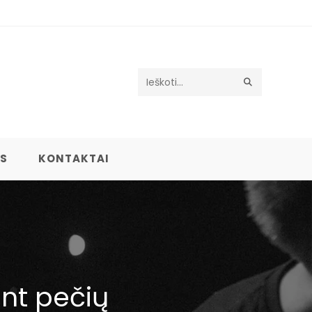
Search
this
website
US
KONTAKTAI
nt pečių