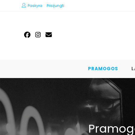
Paskyra
Prisijungti
PRAMOGOS
L
Pramogo