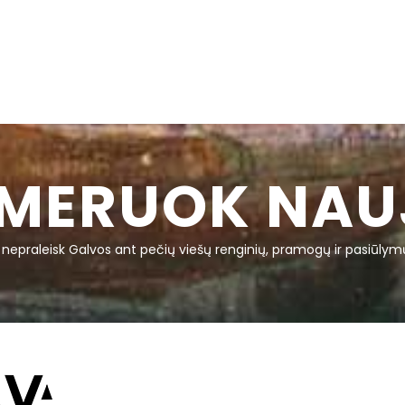
MERUOK NAU
r nepraleisk Galvos ant pečių viešų renginių, pramogų ir pasiūlym