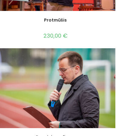
Protmūšis
230,00
€