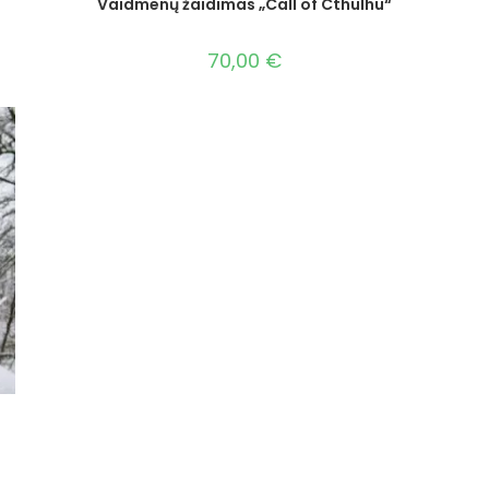
Vaidmenų žaidimas „Call of Cthulhu“
70,00
€