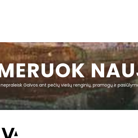
MERUOK NAU
r nepraleisk Galvos ant pečių viešų renginių, pramogų ir pasiūlym