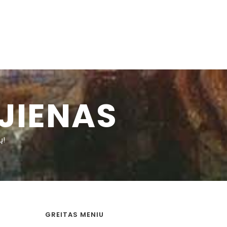
JIENAS
ų!
GREITAS MENIU