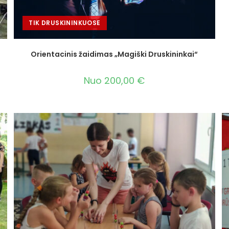
TIK DRUSKININKUOSE
Orientacinis žaidimas „Magiški Druskininkai“
Nuo
200,00
€