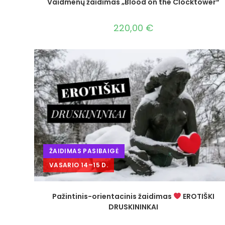
Vaidmenų žaidimas „Blood on the Clocktower“
220,00
€
ŽAIDIMAS PASIBAIGĖ
VASARIO 14–15 D.
Pažintinis-orientacinis žaidimas
EROTIŠKI
DRUSKININKAI