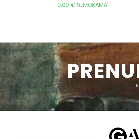
0,00
€
NEMOKAMA
PRENU
I