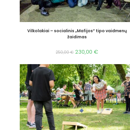
Vilkolakiai – socialinis „Mafijos“ tipo vaidmenų
žaidimas
230,00
€
250,00
€