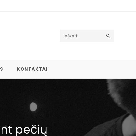
Search
this
website
US
KONTAKTAI
nt pečių