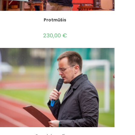
Protmūšis
230,00
€