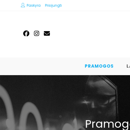
Paskyra
Prisijungti
PRAMOGOS
L
Pramogo