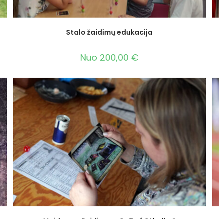
Stalo žaidimų edukacija
Nuo
200,00
€