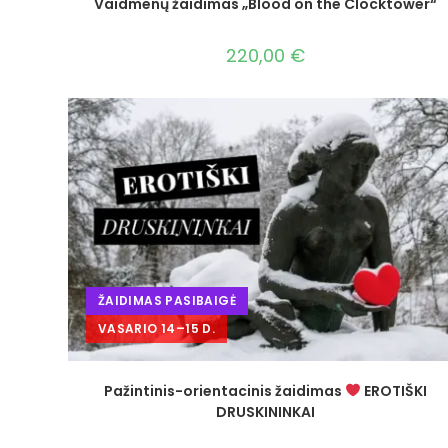
Vaidmenų žaidimas „Blood on the Clocktower“
220,00
€
ŽAIDIMAS PASIBAIGĖ
VASARIO 14–15 D.
Pažintinis-orientacinis žaidimas
EROTIŠKI
DRUSKININKAI