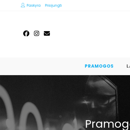
Paskyra
Prisijungti
PRAMOGOS
L
Pramogo