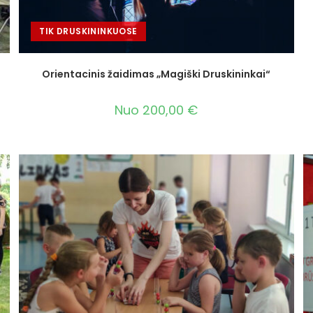
TIK DRUSKININKUOSE
Orientacinis žaidimas „Magiški Druskininkai“
Nuo
200,00
€