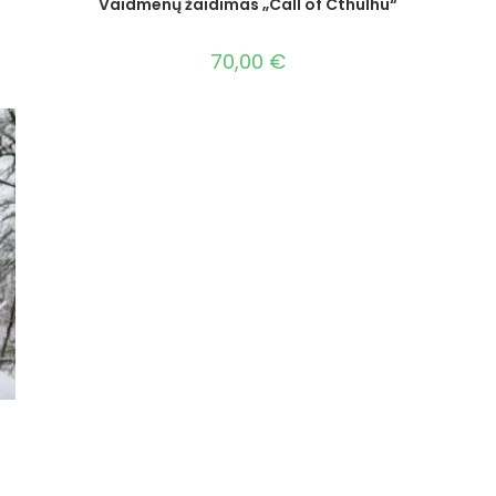
Vaidmenų žaidimas „Call of Cthulhu“
70,00
€