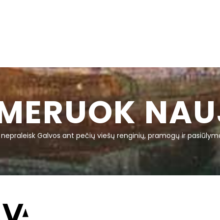
MERUOK NAU
r nepraleisk Galvos ant pečių viešų renginių, pramogų ir pasiūlym