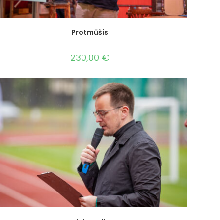
Protmūšis
230,00
€