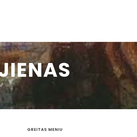
JIENAS
ų!
GREITAS MENIU