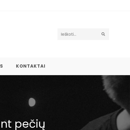
Search
this
website
US
KONTAKTAI
nt pečių