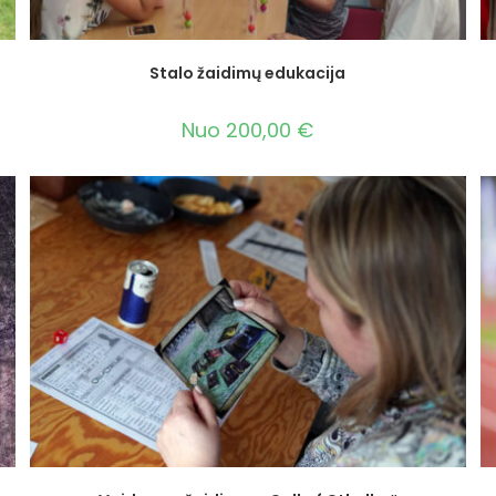
Stalo žaidimų edukacija
Nuo
200,00
€