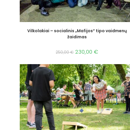
Vilkolakiai – socialinis „Mafijos“ tipo vaidmenų
žaidimas
230,00
€
250,00
€