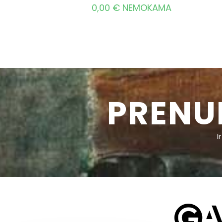
0,00
€
NEMOKAMA
PRENU
I