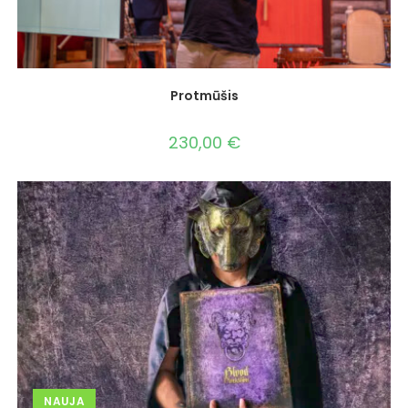
Protmūšis
230,00
€
NAUJA