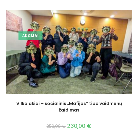
AKCIJA!
Vilkolakiai – socialinis „Mafijos“ tipo vaidmenų
žaidimas
230,00
€
250,00
€