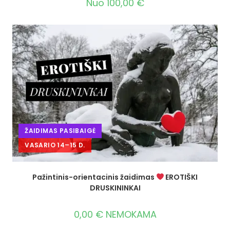
Nuo
100,00
€
ŽAIDIMAS PASIBAIGĖ
VASARIO 14–15 D.
Pažintinis-orientacinis žaidimas
EROTIŠKI
DRUSKININKAI
0,00
€
NEMOKAMA