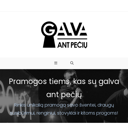
Pramogos tiems, kas su galva
ant pečių
Rinkis unikalią pramogą savo šventei, draugų
susibūrimui, renginiui, stovyklai ir kitoms progoms!