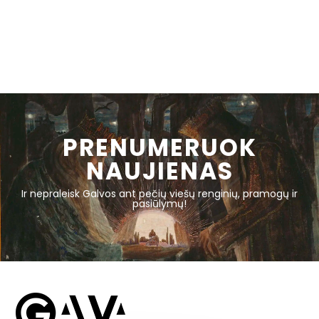
PRENUMERUOK
NAUJIENAS
Ir nepraleisk Galvos ant pečių viešų renginių, pramogų ir
pasiūlymų!