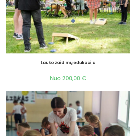
Lauko žaidimų edukacija
Nuo
200,00
€