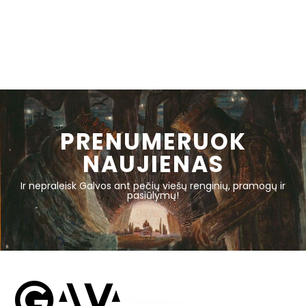
PRENUMERUOK
NAUJIENAS
Ir nepraleisk Galvos ant pečių viešų renginių, pramogų ir
pasiūlymų!