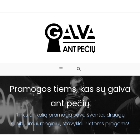
Pramogos tiems, kas su galva
ant pečių
Rinkis unikalią pramogą savo šventei, draugų
susibūrimui, renginiui, stovyklai ir kitoms progoms!