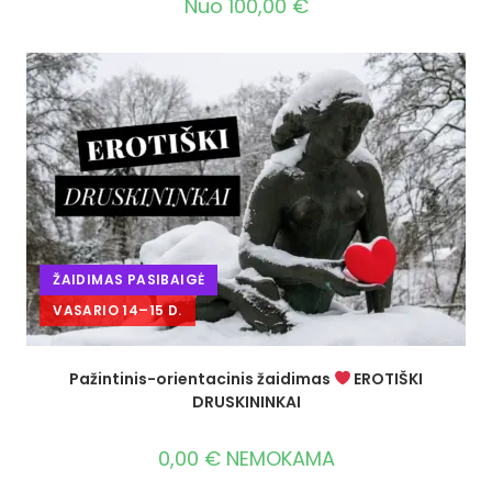
Nuo
100,00
€
ŽAIDIMAS PASIBAIGĖ
VASARIO 14–15 D.
Pažintinis-orientacinis žaidimas
EROTIŠKI
DRUSKININKAI
0,00
€
NEMOKAMA