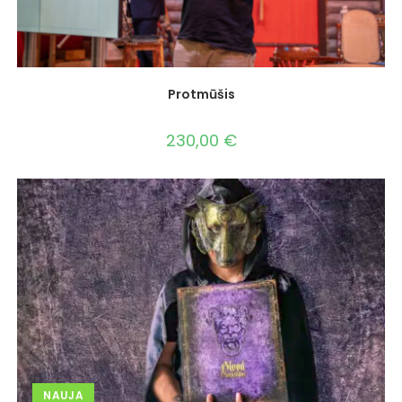
Protmūšis
230,00
€
NAUJA