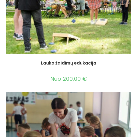
Lauko žaidimų edukacija
Nuo
200,00
€