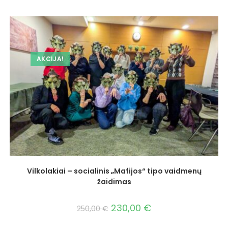
AKCIJA!
Vilkolakiai – socialinis „Mafijos“ tipo vaidmenų
žaidimas
230,00
€
250,00
€