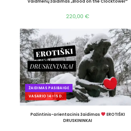
Vaidmenų žaidimas „Blood on the Clocktower“
220,00
€
ŽAIDIMAS PASIBAIGĖ
VASARIO 14–15 D.
Pažintinis-orientacinis žaidimas
EROTIŠKI
DRUSKININKAI