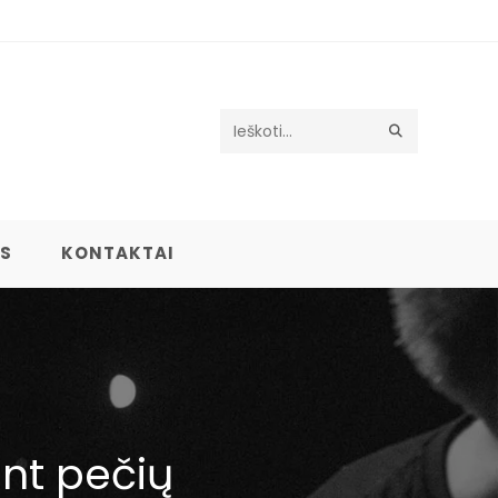
Search
this
website
US
KONTAKTAI
nt pečių