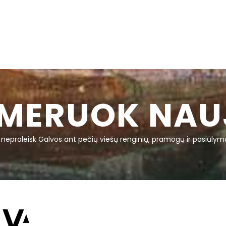
MERUOK NAU
r nepraleisk Galvos ant pečių viešų renginių, pramogų ir pasiūlym