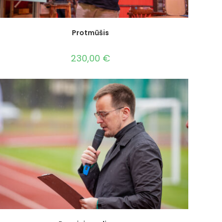
Protmūšis
230,00
€