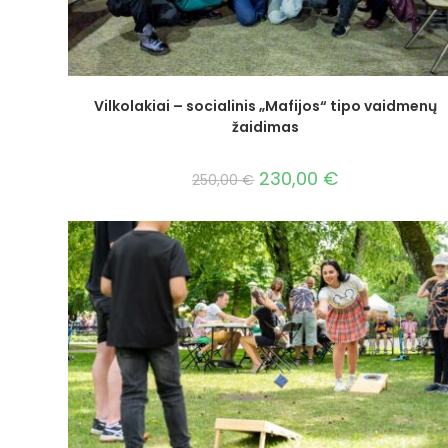
Vilkolakiai – socialinis „Mafijos“ tipo vaidmenų
žaidimas
230,00
€
250,00
€