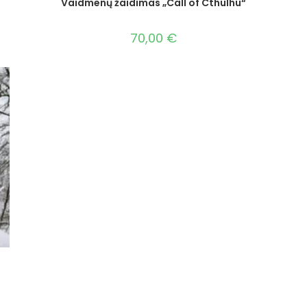
Vaidmenų žaidimas „Call of Cthulhu“
70,00
€