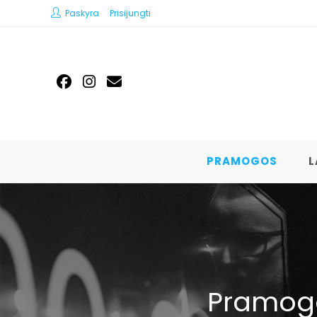
Paskyra
Prisijungti
PRAMOGOS
L
Pramogo