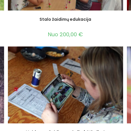
Stalo žaidimų edukacija
Nuo
200,00
€