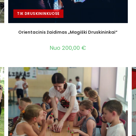
TIK DRUSKININKUOSE
Orientacinis žaidimas „Magiški Druskininkai“
Nuo
200,00
€