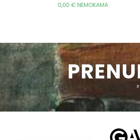
0,00
€
NEMOKAMA
PRENU
I