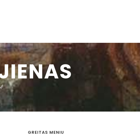
JIENAS
ų!
GREITAS MENIU