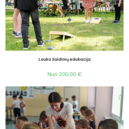
Lauko žaidimų edukacija
Nuo
200,00
€