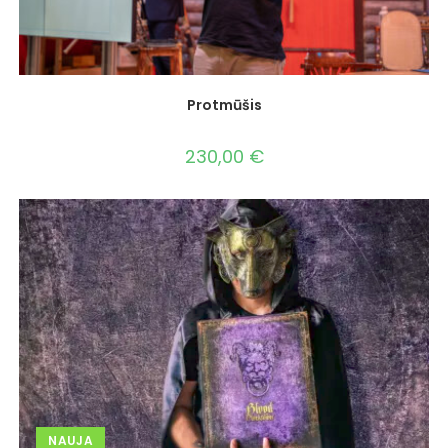
Protmūšis
230,00
€
NAUJA