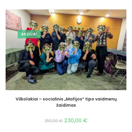
AKCIJA!
Vilkolakiai – socialinis „Mafijos“ tipo vaidmenų
žaidimas
230,00
€
250,00
€