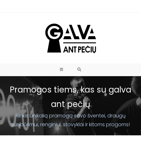
Pramogos tiems, kas su galva
ant pečių
Rinkis unikalią pramogą savo šventei, draugų
susibūrimui, renginiui, stovyklai ir kitoms progoms!