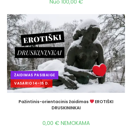
Nuo
100,00
€
ŽAIDIMAS PASIBAIGĖ
VASARIO 14–15 D.
Pažintinis-orientacinis žaidimas
EROTIŠKI
DRUSKININKAI
0,00
€
NEMOKAMA