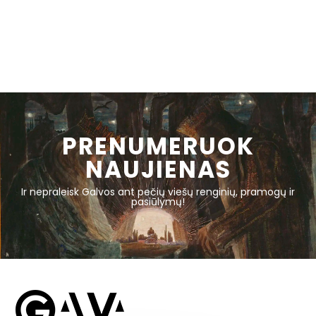
PRENUMERUOK
NAUJIENAS
Ir nepraleisk Galvos ant pečių viešų renginių, pramogų ir
pasiūlymų!