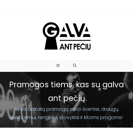
Pramogos tiems, kas su galva
ant pečių
Rinkis unikalią pramogą savo šventei, draugų
susibūrimui, renginiui, stovyklai ir kitoms progoms!