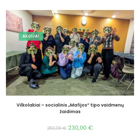
AKCIJA!
Vilkolakiai – socialinis „Mafijos“ tipo vaidmenų
žaidimas
230,00
€
250,00
€