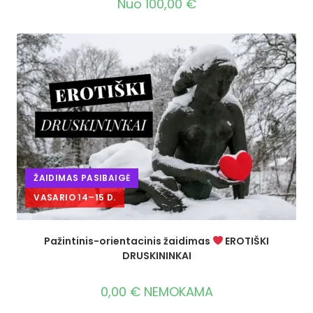
Nuo
100,00
€
ŽAIDIMAS PASIBAIGĖ
VASARIO 14–15 D.
Pažintinis-orientacinis žaidimas
EROTIŠKI
DRUSKININKAI
0,00
€
NEMOKAMA