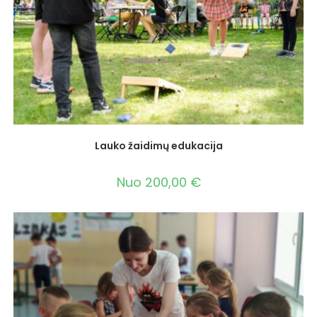
Lauko žaidimų edukacija
Nuo
200,00
€