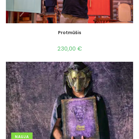
Protmūšis
230,00
€
NAUJA