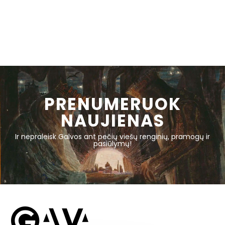
PRENUMERUOK
NAUJIENAS
Ir nepraleisk Galvos ant pečių viešų renginių, pramogų ir
pasiūlymų!