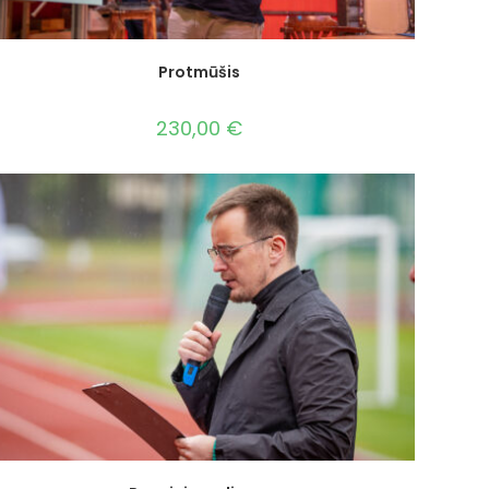
Protmūšis
230,00
€