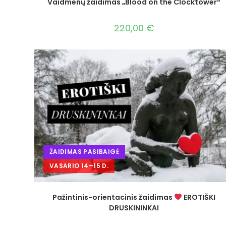
Vaidmenų žaidimas „Blood on the Clocktower“
220,00
€
ŽAIDIMAS PASIBAIGĖ
VASARIO 14–15 D.
Pažintinis-orientacinis žaidimas
EROTIŠKI
DRUSKININKAI