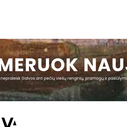
MERUOK NAU
r nepraleisk Galvos ant pečių viešų renginių, pramogų ir pasiūlym