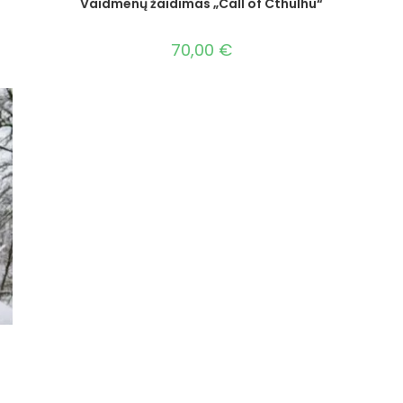
Vaidmenų žaidimas „Call of Cthulhu“
70,00
€