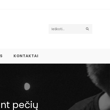
Search
this
website
US
KONTAKTAI
nt pečių