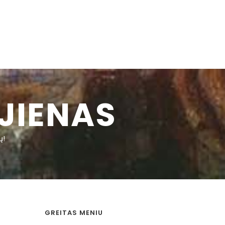
JIENAS
ų!
GREITAS MENIU