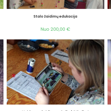
Stalo žaidimų edukacija
Nuo
200,00
€