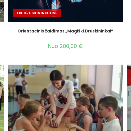
TIK DRUSKININKUOSE
Orientacinis žaidimas „Magiški Druskininkai“
Nuo
200,00
€