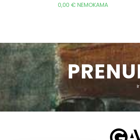
0,00
€
NEMOKAMA
PRENU
I