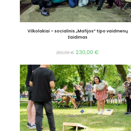
Vilkolakiai – socialinis „Mafijos“ tipo vaidmenų
žaidimas
230,00
€
250,00
€