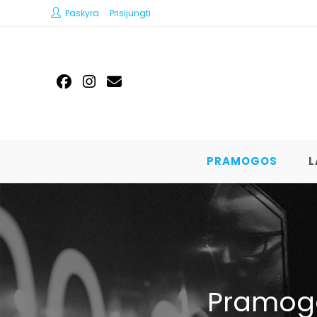
Paskyra
Prisijungti
PRAMOGOS
L
Pramogo