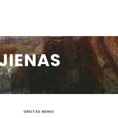
JIENAS
ų!
GREITAS MENIU