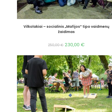
Vilkolakiai – socialinis „Mafijos“ tipo vaidmenų
žaidimas
230,00
€
250,00
€