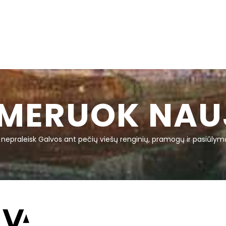
MERUOK NAU
r nepraleisk Galvos ant pečių viešų renginių, pramogų ir pasiūlym