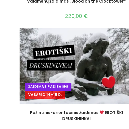
Vaidmenų žaidimas „Blood on the Clocktower“
220,00
€
ŽAIDIMAS PASIBAIGĖ
VASARIO 14–15 D.
Pažintinis-orientacinis žaidimas
EROTIŠKI
DRUSKININKAI