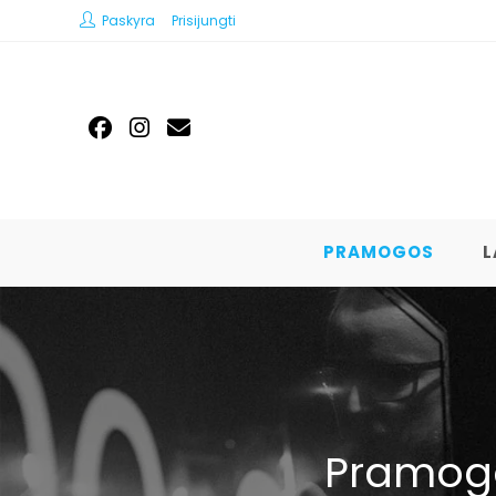
Paskyra
Prisijungti
PRAMOGOS
L
Pramogo