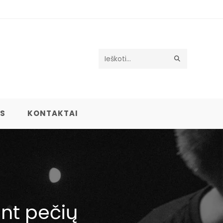
Search
this
website
US
KONTAKTAI
nt pečių