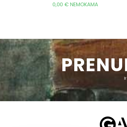
0,00
€
NEMOKAMA
PRENU
I