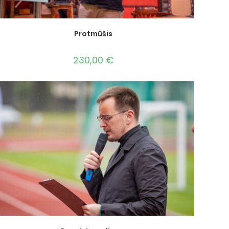
Protmūšis
230,00
€