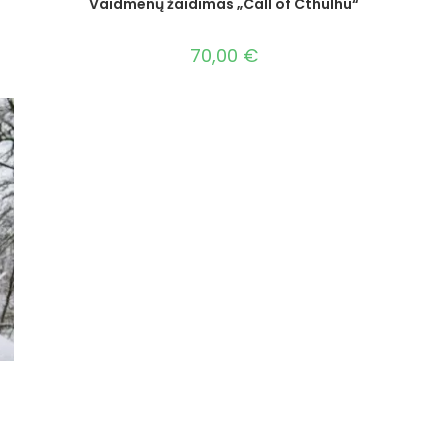
Vaidmenų žaidimas „Call of Cthulhu“
70,00
€