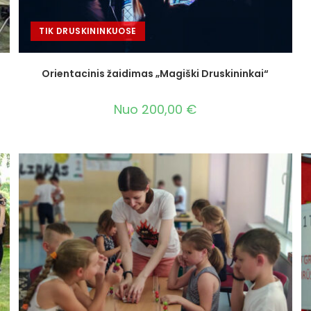
TIK DRUSKININKUOSE
Orientacinis žaidimas „Magiški Druskininkai“
Nuo
200,00
€