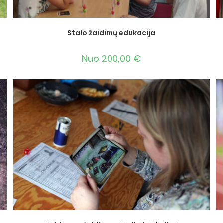
Stalo žaidimų edukacija
Nuo
200,00
€