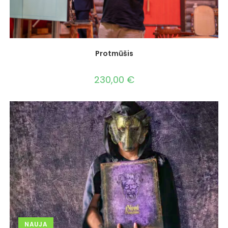
Protmūšis
230,00
€
NAUJA