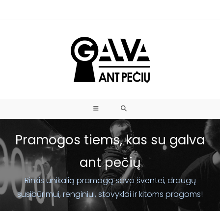
Pramogos tiems, kas su galva
ant pečių
Rinkis unikalią pramogą savo šventei, draugų
susibūrimui, renginiui, stovyklai ir kitoms progoms!