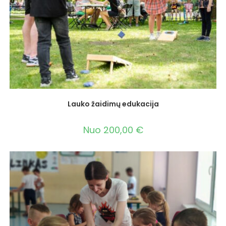
Lauko žaidimų edukacija
Nuo
200,00
€