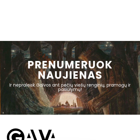
PRENUMERUOK
NAUJIENAS
Ir nepraleisk Galvos ant pečių viešų renginių, pramogų ir
pasiūlymų!