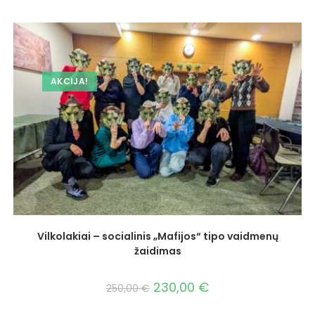
AKCIJA!
Vilkolakiai – socialinis „Mafijos“ tipo vaidmenų
žaidimas
230,00
€
250,00
€