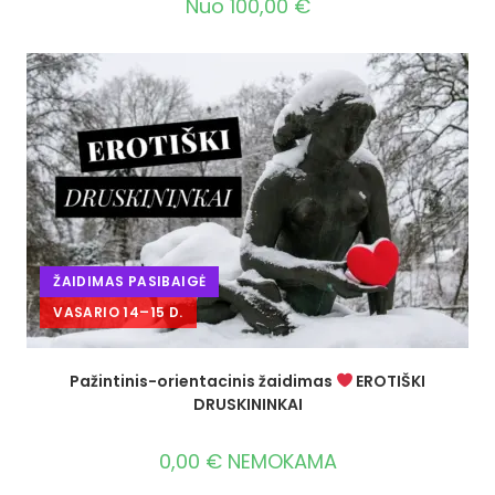
Nuo
100,00
€
ŽAIDIMAS PASIBAIGĖ
VASARIO 14–15 D.
Pažintinis-orientacinis žaidimas
EROTIŠKI
DRUSKININKAI
0,00
€
NEMOKAMA