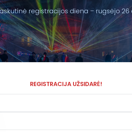
askutinė registracijos diena – rugsėjo 26 
REGISTRACIJA UŽSIDARĖ!