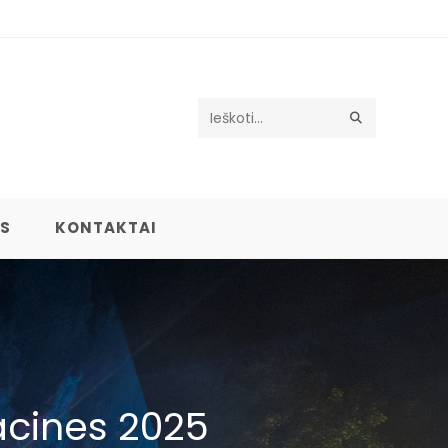
Search
this
website
US
KONTAKTAI
tacines 2025