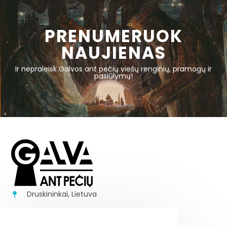
PRENUMERUOK
NAUJIENAS
Ir nepraleisk Galvos ant pečių viešų renginių, pramogų ir
pasiūlymų!
Druskininkai, Lietuva
+37062170843