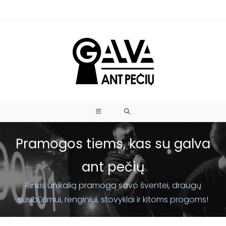
Pramogos tiems, kas su galva
ant pečių
Rinkis unikalią pramogą savo šventei, draugų
susibūrimui, renginiui, stovyklai ir kitoms progoms!