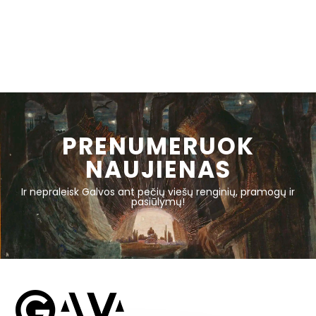
PRENUMERUOK
NAUJIENAS
Ir nepraleisk Galvos ant pečių viešų renginių, pramogų ir
pasiūlymų!