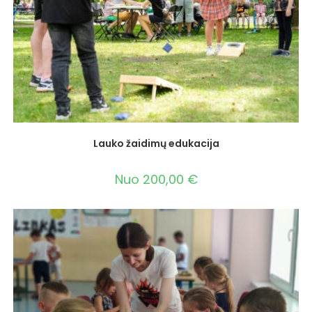
Lauko žaidimų edukacija
Nuo
200,00
€