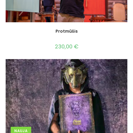
Protmūšis
230,00
€
NAUJA