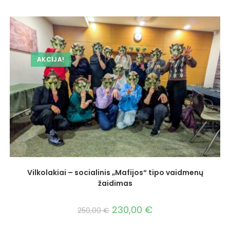
AKCIJA!
Vilkolakiai – socialinis „Mafijos“ tipo vaidmenų
žaidimas
230,00
€
250,00
€