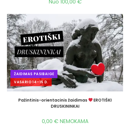
Nuo
100,00
€
ŽAIDIMAS PASIBAIGĖ
VASARIO 14–15 D.
Pažintinis-orientacinis žaidimas
EROTIŠKI
DRUSKININKAI
0,00
€
NEMOKAMA